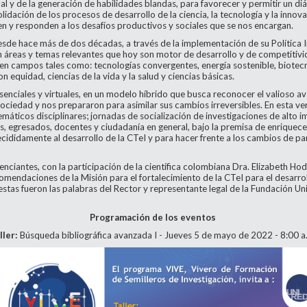
al y de la generación de habilidades blandas, para favorecer y permitir un di
lidación de los procesos de desarrollo de la ciencia, la tecnología y la innov
yen y responden a los desafíos productivos y sociales que se nos encargan.
e hace más de dos décadas, a través de la implementación de su Política Inst
n áreas y temas relevantes que hoy son motor de desarrollo y de competitivi
les en campos tales como: tecnologías convergentes, energía sostenible, biot
 equidad, ciencias de la vida y la salud y ciencias básicas.
senciales y virtuales, en un modelo híbrido que busca reconocer el valioso 
sociedad y nos prepararon para asimilar sus cambios irreversibles. En esta v
es temáticos disciplinares; jornadas de socialización de investigaciones de alto
s, egresados, docentes y ciudadanía en general, bajo la premisa de enrique
ecididamente al desarrollo de la CTeI y para hacer frente a los cambios de 
enciantes, con la participación de la científica colombiana Dra. Elizabeth Ho
comendaciones de la Misión para el fortalecimiento de la CTeI para el desarro
as fueron las palabras del Rector y representante legal de la Fundación Univ
Programación de los eventos
ller:
Búsqueda bibliográfica avanzada I - Jueves 5 de mayo de 2022 - 8:00 a