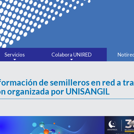
Servicios
Colabora UNIRED
Notire
Préstamo Interbibliotecario
Comités
 formación de semilleros en red a tra
Catálogo Bibliográfico
Mesas sectoriales
ción organizada por UNISANGIL
Colabora UNIRED
Convenios
Cátedra extensión universitaria
Conectividad Avanzada
Ormet Santander
Negociaciones Conjuntas
Concurso InnóvaTe
Formación