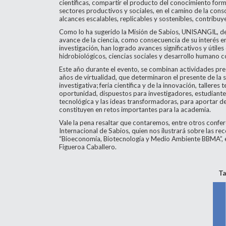
científicas, compartir el producto del conocimiento form
sectores productivos y sociales, en el camino de la conso
alcances escalables, replicables y sostenibles, contribu
Como lo ha sugerido la Misión de Sabios, UNISANGIL, desd
avance de la ciencia, como consecuencia de su interés e
investigación, han logrado avances significativos y úti
hidrobiológicos, ciencias sociales y desarrollo humano con
Este año durante el evento, se combinan actividades pre
años de virtualidad, que determinaron el presente de la 
investigativa; feria científica y de la innovación, taller
oportunidad, dispuestos para investigadores, estudiante
tecnológica y las ideas transformadoras, para aportar d
constituyen en retos importantes para la academia.
Vale la pena resaltar que contaremos, entre otros confer
Internacional de Sabios, quien nos ilustrará sobre las re
“Bioeconomía, Biotecnología y Medio Ambiente BBMA”, est
Figueroa Caballero.
Ta