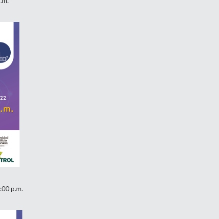
.m.
:00 p.m.