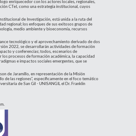
álogo enriquecedor con los actores locales, regionales,
ación CTeI, como una estrategia institucional, cuyos
itucional de Investigación, está unida a la ruta del
dad regional; los enfoques de sus exitosos grupos de
ecnología, medio ambiente y bioeconomía, recursos
avance tecnológico y el aprovechamiento derivado de dos
ersión 2022, se desarrollarán actividades de formación
 impacto y conferencias; todos, escenarios de
cer los procesos de formación académica, la capacidad
paradigmas e impactos sociales emergentes, que se
dson de Jaramillo, en representación de la Misión
llo de las regiones”, específicamente en el foco temático
ersitaria de San Gil - UNISANGIL el Dr. Franklin
.m.