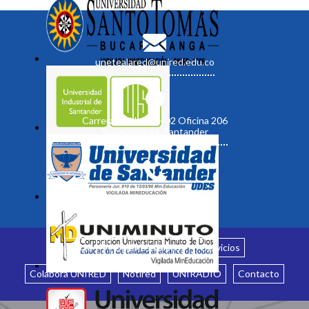
unetealared@unired.edu.co
Carrera 19 No. 35 - 02 Oficina 206
Bucaramanga, Santander
Inicio
¿Quiénes somos?
Servicios
Colabora UNIRED
Notired
UNIRADIO
Contacto