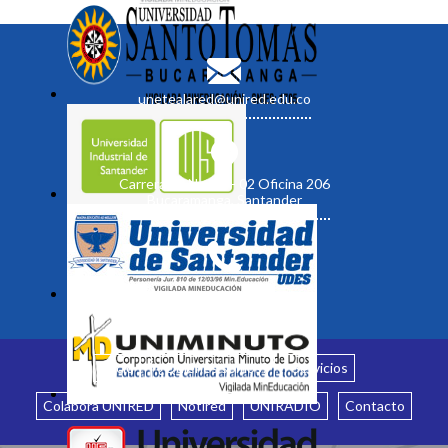
unetealared@unired.edu.co
Carrera 19 No. 35 - 02 Oficina 206
Bucaramanga, Santander
Inicio
¿Quiénes somos?
Servicios
Colabora UNIRED
Notired
UNIRADIO
Contacto