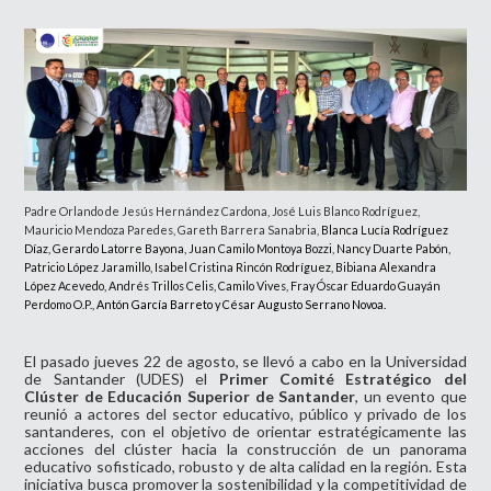
Padre Orlando de Jesús Hernández Cardona, José Luis Blanco Rodríguez,
Mauricio Mendoza Paredes, Gareth Barrera Sanabria,
Blanca Lucía Rodríguez
Díaz, Gerardo Latorre Bayona, Juan Camilo Montoya Bozzi, Nancy Duarte Pabón,
Patricio López Jaramillo, Isabel Cristina Rincón Rodríguez, Bibiana Alexandra
López Acevedo, Andrés Trillos Celis, Camilo Vives,
Fray Óscar Eduardo Guayán
Perdomo O.P.,
Antón García Barreto y
César Augusto Serrano Novoa.
El pasado jueves 22 de agosto, se llevó a cabo en la Universidad
de Santander (UDES) el
Primer Comité Estratégico del
Clúster de Educación Superior de Santander
, un evento que
reunió a actores del sector educativo, público y privado de los
santanderes, con el objetivo de orientar estratégicamente las
acciones del clúster hacia la construcción de un panorama
educativo sofisticado, robusto y de alta calidad en la región. Esta
iniciativa busca promover la sostenibilidad y la competitividad de