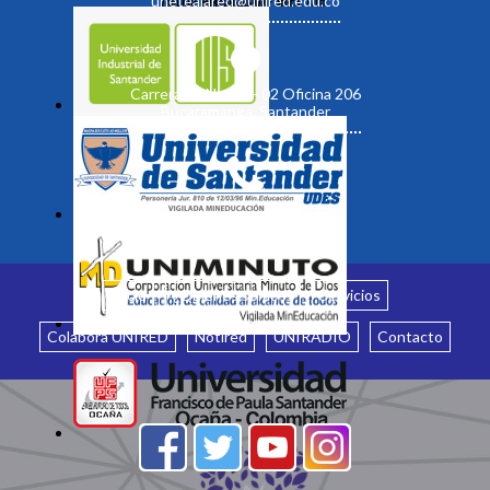
unetealared@unired.edu.co
Carrera 19 No. 35 - 02 Oficina 206
Bucaramanga, Santander
Inicio
¿Quiénes somos?
Servicios
Colabora UNIRED
Notired
UNIRADIO
Contacto