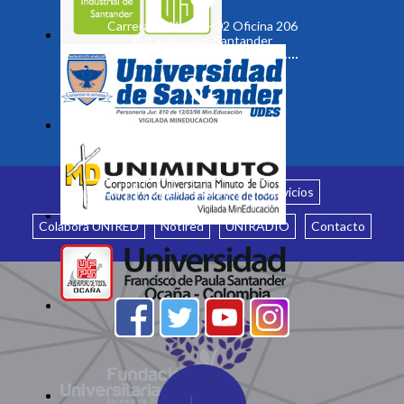
Carrera 19 No. 35 - 02 Oficina 206
Bucaramanga, Santander
Inicio
¿Quiénes somos?
Servicios
Colabora UNIRED
Notired
UNIRADIO
Contacto