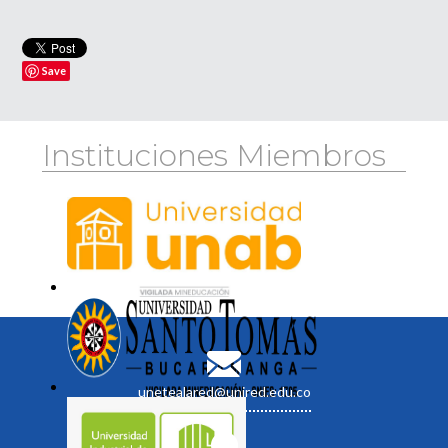
Save
Instituciones Miembros
unetealared@unired.edu.co