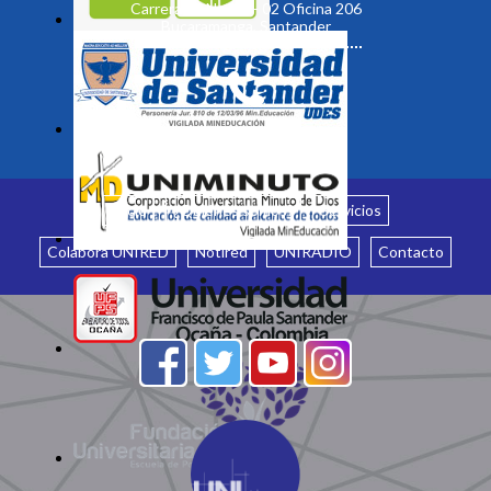
Carrera 19 No. 35 - 02 Oficina 206
Bucaramanga, Santander
Inicio
¿Quiénes somos?
Servicios
Colabora UNIRED
Notired
UNIRADIO
Contacto