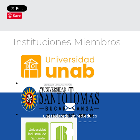
Save
Instituciones Miembros
unetealared@unired.edu.co