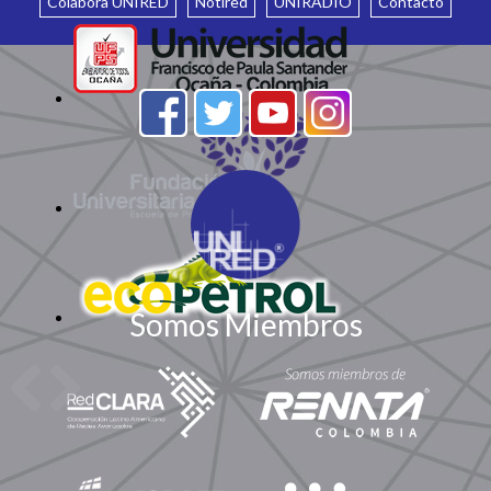
Colabora UNIRED
Notired
UNIRADIO
Contacto
Somos Miembros