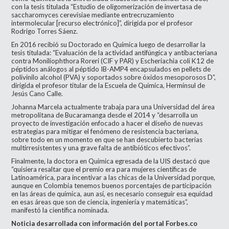
con la tesis titulada “Estudio de oligomerización de invertasa de
saccharomyces cerevisiae mediante entrecruzamiento
intermolecular [recurso electrónico]”, dirigida por el profesor
Rodrigo Torres Sáenz.
En 2016 recibió su Doctorado en Química luego de desarrollar la
tesis titulada: “Evaluación de la actividad antifúngica y antibacteriana
contra Moniliophthora Roreri (CIF y PAR) y Escheriachia coli K12 de
péptidos análogos al péptido IB-AMP4 encapsulados en pellets de
polivinilo alcohol (PVA) y soportados sobre óxidos mesoporosos D”,
dirigida el profesor titular de la Escuela de Química, Herminsul de
Jesús Cano Calle.
Johanna Marcela actualmente trabaja para una Universidad del área
metropolitana de Bucaramanga desde el 2014 y “desarrolla un
proyecto de investigación enfocado a hacer el diseño de nuevas
estrategias para mitigar el fenómeno de resistencia bacteriana,
sobre todo en un momento en que se han descubierto bacterias
multirresistentes y una grave falta de antibióticos efectivos”.
Finalmente, la doctora en Química egresada de la UIS destacó que
“quisiera resaltar que el premio era para mujeres científicas de
Latinoamérica, para incentivar a las chicas de la Universidad porque,
aunque en Colombia tenemos buenos porcentajes de participación
en las áreas de química, aun así, es necesario conseguir esa equidad
en esas áreas que son de ciencia, ingeniería y matemáticas”,
manifestó la científica nominada.
Noticia desarrollada con información del portal Forbes.co