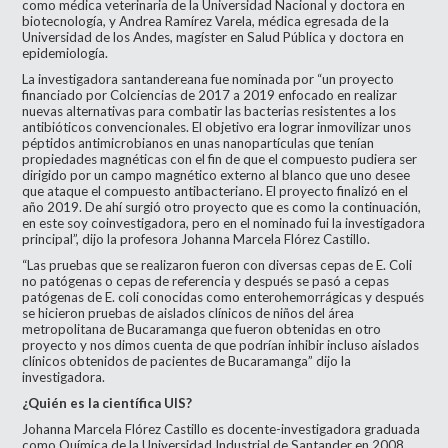
como médica veterinaria de la Universidad Nacional y doctora en
biotecnología, y Andrea Ramírez Varela, médica egresada de la
Universidad de los Andes, magíster en Salud Pública y doctora en
epidemiología.
La investigadora santandereana fue nominada por “un proyecto
financiado por Colciencias de 2017 a 2019 enfocado en realizar
nuevas alternativas para combatir las bacterias resistentes a los
antibióticos convencionales. El objetivo era lograr inmovilizar unos
péptidos antimicrobianos en unas nanopartículas que tenían
propiedades magnéticas con el fin de que el compuesto pudiera ser
dirigido por un campo magnético externo al blanco que uno desee
que ataque el compuesto antibacteriano. El proyecto finalizó en el
año 2019. De ahí surgió otro proyecto que es como la continuación,
en este soy coinvestigadora, pero en el nominado fui la investigadora
principal”, dijo la profesora Johanna Marcela Flórez Castillo.
“Las pruebas que se realizaron fueron con diversas cepas de E. Coli
no patógenas o cepas de referencia y después se pasó a cepas
patógenas de E. coli conocidas como enterohemorrágicas y después
se hicieron pruebas de aislados clínicos de niños del área
metropolitana de Bucaramanga que fueron obtenidas en otro
proyecto y nos dimos cuenta de que podrían inhibir incluso aislados
clínicos obtenidos de pacientes de Bucaramanga” dijo la
investigadora.
¿Quién es la científica UIS?
Johanna Marcela Flórez Castillo es docente-investigadora graduada
como Química de la Universidad Industrial de Santander en 2008,