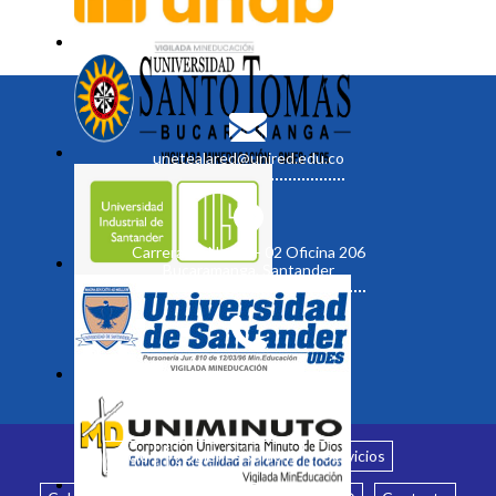
unetealared@unired.edu.co
Carrera 19 No. 35 - 02 Oficina 206
Bucaramanga, Santander
Inicio
¿Quiénes somos?
Servicios