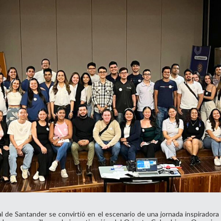
Divulgación
Agenda U
UNIRED online
UNIRED v-Library
al de Santander se convirtió en el escenario de una jornada inspiradora