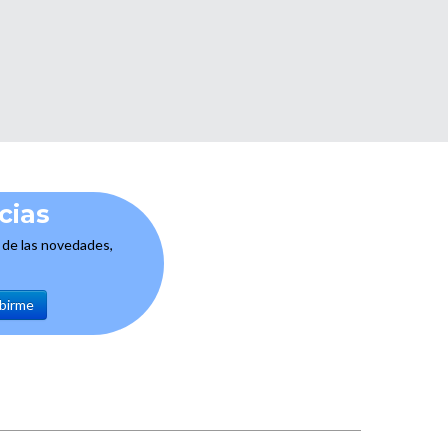
cias
e de las novedades,