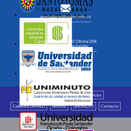
unetealared@unired.edu.co
Carrera 19 No. 35 - 02 Oficina 206
Bucaramanga, Santander
Inicio
¿Quiénes somos?
Servicios
Colabora UNIRED
Notired
UNIRADIO
Contacto