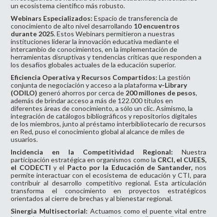
un ecosistema científico más robusto.
Webinars Especializados:
Espacio de transferencia de
conocimiento de alto nivel desarrollando
10 encuentros
durante 2025
. Estos Webinars permitieron a nuestras
instituciones liderar la innovación educativa mediante el
intercambio de conocimientos, en la implementación de
herramientas disruptivas y tendencias críticas que responden a
los desafíos globales actuales de la educación superior.
Eficiencia Operativa y Recursos Compartidos:
La gestión
conjunta de negociación y acceso a la plataforma
v-Library
(ODILO)
generó ahorros por cerca de
200
millones de pesos
,
además de brindar acceso a más de 122.000 títulos en
diferentes áreas de conocimiento, a sólo un clic. Asimismo, la
integración de catálogos bibliográficos y repositorios digitales
de los miembros, junto al préstamo interbibliotecario de recursos
en Red, puso el conocimiento global al alcance de miles de
usuarios.
Incidencia en la Competitividad Regional:
Nuestra
participación estratégica en organismos como la
CRCI, el CUEES,
el CODECTI
y el
Pacto por la Educación de Santander,
nos
permite interactuar con el ecosistema de educación y CTI, para
contribuir al desarrollo competitivo regional. Esta articulación
transforma el conocimiento en proyectos estratégicos
orientados al cierre de brechas y al bienestar regional.
Sinergia Multisectorial:
Actuamos como el puente vital entre