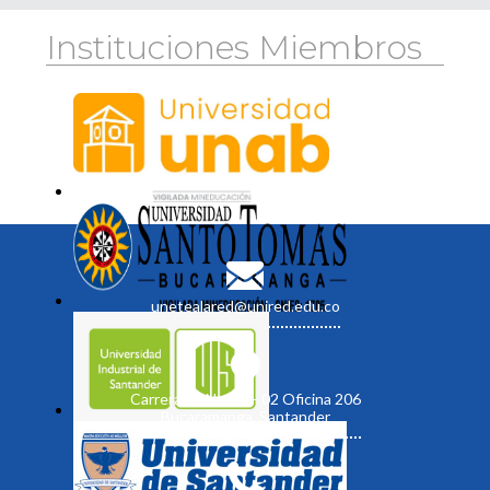
Instituciones Miembros
unetealared@unired.edu.co
Carrera 19 No. 35 - 02 Oficina 206
Bucaramanga, Santander