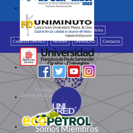
Inicio
¿Quiénes somos?
Servicios
Colabora UNIRED
Notired
UNIRADIO
Contacto
Somos Miembros