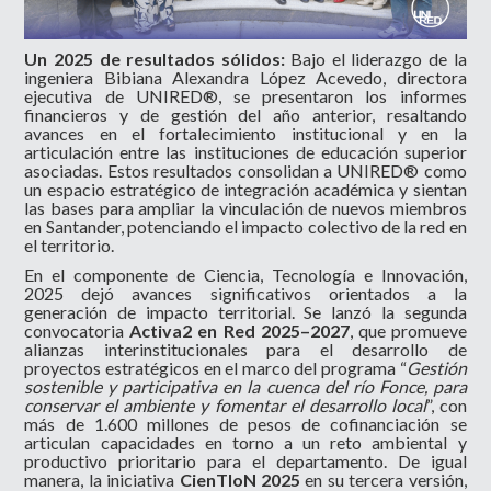
Un 2025 de resultados sólidos:
Bajo el liderazgo de la
ingeniera Bibiana Alexandra López Acevedo, directora
ejecutiva de UNIRED®, se presentaron los informes
financieros y de gestión del año anterior, resaltando
avances en el fortalecimiento institucional y en la
articulación entre las instituciones de educación superior
asociadas. Estos resu
ltados consolidan a UNIRED® como
un espacio estratégico de integración académica y sientan
las bases para ampliar la vinculación de nuevos miembros
en Santander, potenciando el impacto colectivo de la red en
el territorio.
En el componente de Ciencia, Tecnología e Innovación,
2025 dejó avances significativos orientados a la
generación de impacto territorial. Se lanzó la segunda
convocatoria
Activa2 en Red 2025–2027
, que promueve
alianzas interinstitucionales para el desarrollo de
proyectos estratégicos en el marco del programa “
Gestión
sostenible y participativa en la cuenca del río Fonce, para
conservar el ambiente y fomentar el desarrollo local
”, con
más de 1.600 millones de pesos de cofinanciación se
articulan capacidades en torno a un reto ambiental y
productivo prioritario para el departamento. De igual
manera, la iniciativa
CienTIoN 2025
en su tercera versión,