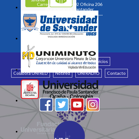
Carrera 19 No. 35 - 02 Oficina 206
Bucaramanga, Santander
Inicio
¿Quiénes somos?
Servicios
Colabora UNIRED
Notired
UNIRADIO
Contacto