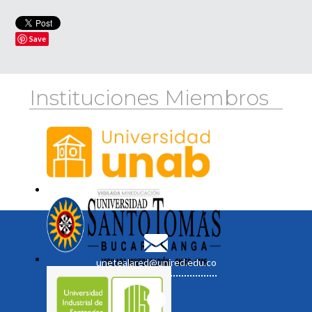
Save
Instituciones Miembros
unetealared@unired.edu.co