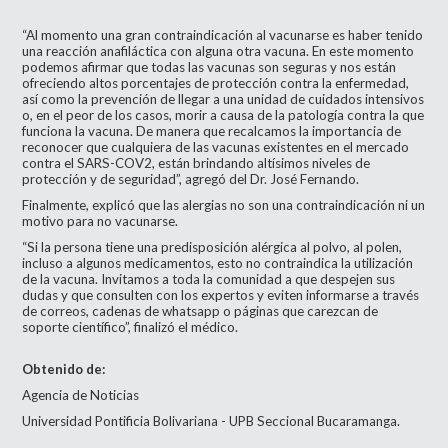
“Al momento una gran contraindicación al vacunarse es haber tenido
una reacción anafiláctica con alguna otra vacuna. En este momento
podemos afirmar que todas las vacunas son seguras y nos están
ofreciendo altos porcentajes de protección contra la enfermedad,
así como la prevención de llegar a una unidad de cuidados intensivos
o, en el peor de los casos, morir a causa de la patología contra la que
funciona la vacuna. De manera que recalcamos la importancia de
reconocer que cualquiera de las vacunas existentes en el mercado
contra el SARS-COV2, están brindando altísimos niveles de
protección y de seguridad”, agregó del Dr. José Fernando.
Finalmente, explicó que las alergias no son una contraindicación ni un
motivo para no vacunarse.
“Si la persona tiene una predisposición alérgica al polvo, al polen,
incluso a algunos medicamentos, esto no contraindica la utilización
de la vacuna. Invitamos a toda la comunidad a que despejen sus
dudas y que consulten con los expertos y eviten informarse a través
de correos, cadenas de whatsapp o páginas que carezcan de
soporte científico”, finalizó el médico.
Obtenido de:
Agencia de Noticias
Universidad Pontificia Bolivariana - UPB Seccional Bucaramanga.