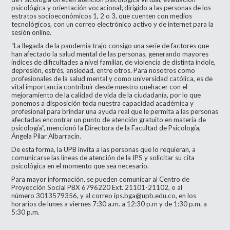
psicológica y orientación vocacional; dirigido a las personas de los
estratos socioeconómicos 1, 2 o 3, que cuenten con medios
tecnológicos, con un correo electrónico activo y de internet para la
sesión online.
“La llegada de la pandemia trajo consigo una serie de factores que
han afectado la salud mental de las personas, generando mayores
índices de dificultades a nivel familiar, de violencia de distinta índole,
depresión, estrés, ansiedad, entre otros. Para nosotros como
profesionales de la salud mental y como universidad católica, es de
vital importancia contribuir desde nuestro quehacer con el
mejoramiento de la calidad de vida de la ciudadanía, por lo que
ponemos a disposición toda nuestra capacidad académica y
profesional para brindar una ayuda real que le permita a las personas
afectadas encontrar un punto de atención gratuito en materia de
psicología”, mencionó la Directora de la Facultad de Psicología,
Ángela Pilar Albarracín.
De esta forma, la UPB invita a las personas que lo requieran, a
comunicarse las líneas de atención de la IPS y solicitar su cita
psicológica en el momento que sea necesario.
Para mayor información, se pueden comunicar al Centro de
Proyección Social PBX 6796220 Ext. 21101-21102, o al
número 3013579356, y al correo
ips.bga@upb.edu.co
, en los
horarios de lunes a viernes 7:30 a.m. a 12:30 p.m y de 1:30 p.m. a
5:30 p.m.