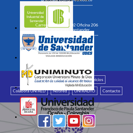
Carrera 19 No. 35 - 02 Oficina 206
Bucaramanga, Santander
Inicio
¿Quiénes somos?
Servicios
Colabora UNIRED
Notired
UNIRADIO
Contacto