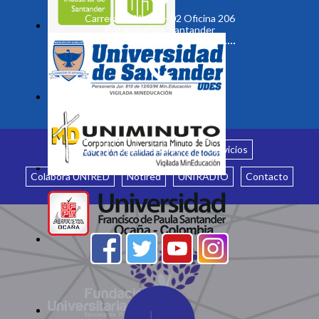
Carrera 19 No. 35 - 02 Oficina 206
Bucaramanga, Santander
Inicio
¿Quiénes somos?
Servicios
Colabora UNIRED
Notired
UNIRADIO
Contacto