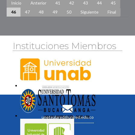
Inicio
Anterior
41
42
43
44
45
46
47
48
49
50
Siguiente
Final
Instituciones Miembros
unetealared@unired.edu.co