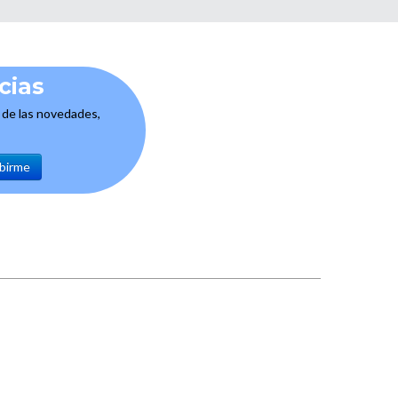
cias
e de las novedades,