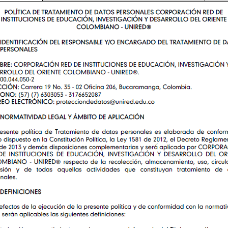
Divulgación
Agenda U
UNIRED online
UNIRED v-Library