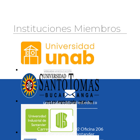
Instituciones Miembros
unetealared@unired.edu.co
Carrera 19 No. 35 - 02 Oficina 206
Bucaramanga, Santander