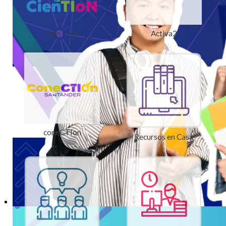
CienTIoN
Activa2
coneCTIon
Recursos en Casa