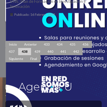
VIVE: Plan de Formación en Investigación e
Innovación
Publicado: 16 Febrero 2024
Página 438 de 448
Inicio
Anterior
433
434
435
436
437
438
439
440
441
442
Siguiente
Final
Agenda U
Previous
Previous
Next
Next
Year
Month
Year
Month