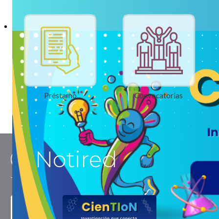
Préstamo
Convocatorias
Notired