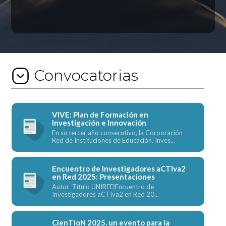
Convocatorias
VIVE: Plan de Formación en
Investigación e Innovación
En su tercer año consecutivo, la Corporación
Red de Instituciones de Educación, Inves...
Encuentro de Investigadores aCTIva2
en Red 2025: Presentaciones
Autor Título UNIREDEncuentro de
Investigadores aCTIva2 en Red 20...
CienTIoN 2025, un evento para la