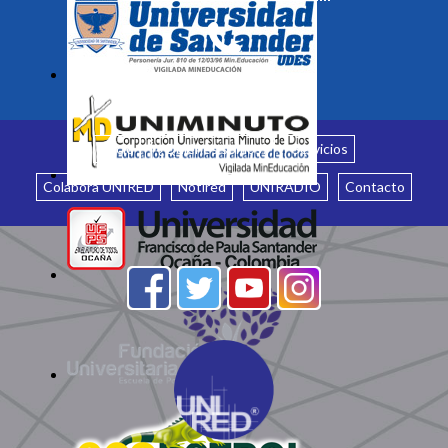
Inicio
¿Quiénes somos?
Servicios
Colabora UNIRED
Notired
UNIRADIO
Contacto