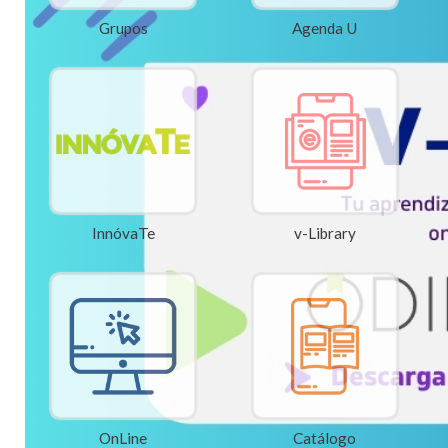
Grupos
Agenda U
InnóvaTe
v-Library
OnLine
Catálogo