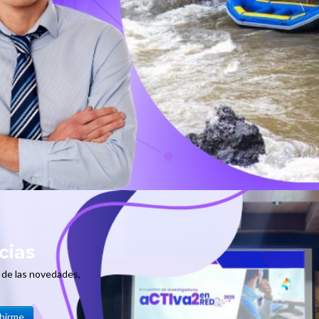
al
 mundo
cias
e de las novedades,