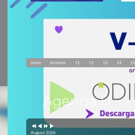
Principales desafíos de la
UNIR
educación superior fueron
modif
socializados en el Encuentro
Conv
de Vicerrectorías Académicas
Pub
Publicado: 22 Septiembre 2023
Inicio
Anterior
11
12
13
14
1
Agenda U
Previous
Previous
Next
Next
Year
Month
Year
Month
August 2026