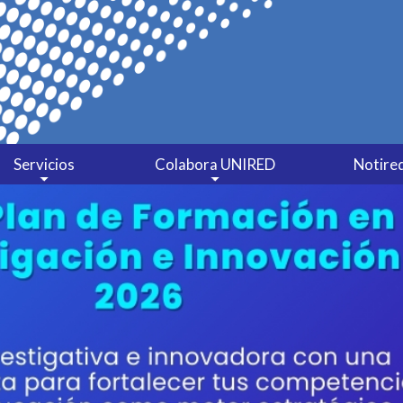
Servicios
Colabora UNIRED
Notire
Préstamo Interbibliotecario
Comités
Catálogo Bibliográfico
Mesas sectoriales
Colabora UNIRED
Convenios
Cátedra extensión universitaria
Conectividad Avanzada
Ormet Santander
Negociaciones Conjuntas
Concurso InnóvaTe
Formación