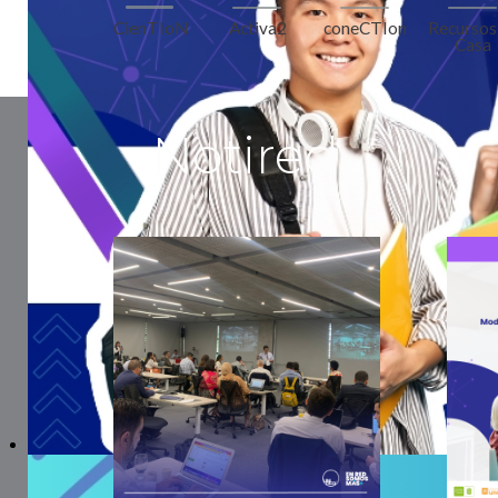
coneCTIon
Activa2
Recursos
CienTIoN
Casa
Notired
Bienvenida 2026