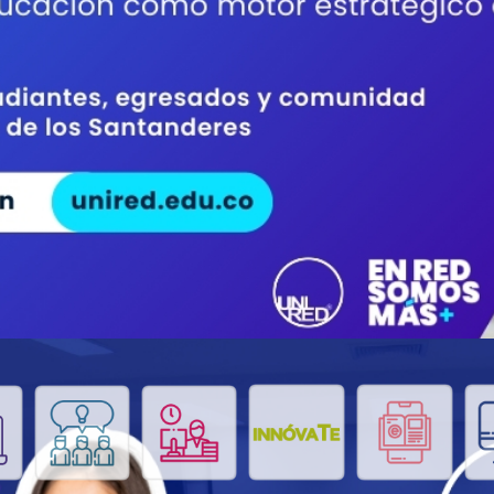
Divulgación
Agenda U
UNIRED online
UNIRED v-Library