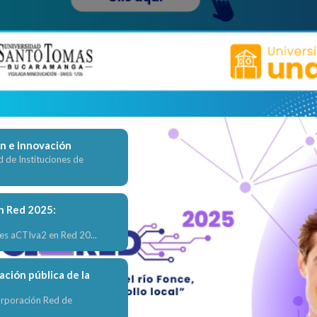
Enlaces de 
Acceso a bases de datos
ón e Innovación
d de Instituciones de
Bibliotecas digitales
n Red 2025:
Gobierno colombiano - E
es aCTIva2 en Red 20...
Gobierno colombiano - En
ación pública de la
Investigación
orporación Red de