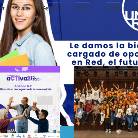
InnóvaTe
v-Library
 en
Grupos
Agenda U