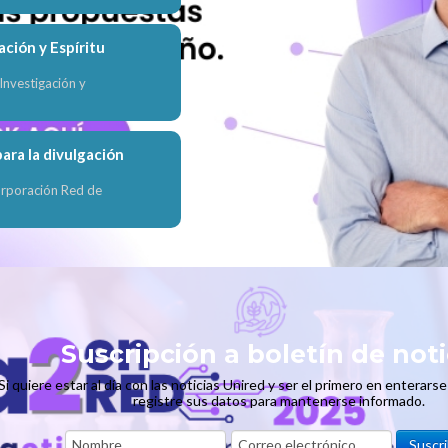
Museos del mundo
ación y Espíritu
Redes académicas region
nvestigación y
Redes académicas en el
Repositorios digitales
ara la divulgación
orporación Red de
Suscripción a boletín de noti
Si quiere estar al día con las noticias Unired y ser el primero en enterars
registre sus datos para mantenerse informado.