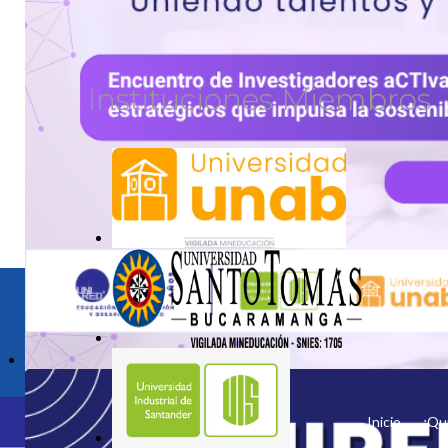
Instituciones Miembros
unetealared@unired.edu.co
ACTIVA2REVIEW
Inicio
¿Qu