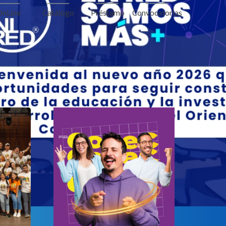
Convocatorias
OnLine
Catálogo
Préstamo