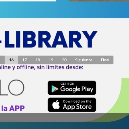
ED® anuncia
Ulibro 2023 hizo sus futu
icaciones en la
posibles
ocatoria aCTIva2 en RED
Publicado: 04 Septiembre 
licado: 05 Septiembre 2023
5
16
17
18
19
20
Siguiente
Final