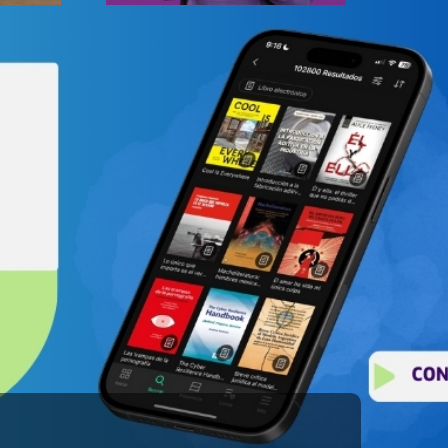
ros
Adenda No. 2 a la
Convocatoria Piloto de
Proyectos ConeCTIon
2023
Santander
Publicado: 25 Agosto 2023
Página 16 de 448