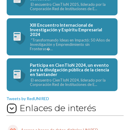
El encuentro CienTIoN 2025, liderado por la
Corporación Red de Instituciones de E...
XIII Encuentro Internacional de
Investigación y Espíritu Empresarial
2024
“Transformando Ideas en Impactó: 50 Años de
Investigación y Emprendimiento sin
Fronteras�...
Participa en CienTIoN 2024, un evento
para la divulgación pública de la ciencia
en Santander
El encuentro CienTIoN 2024, liderado por la
Corporación Red de Instituciones de E...
Tweets by RedUNIRED
Enlaces de interés
Acceso a bases de datos digitales UNIRED