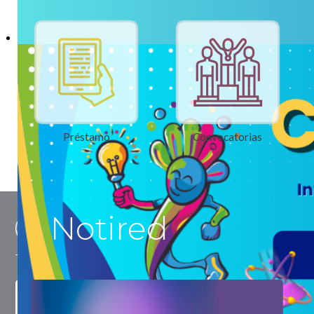
Préstamo
Convocatorias
Notired