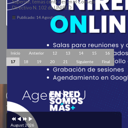
Superior, temas centrales en el Consejo
Directivo N. 102 de UNIRED
Publicado: 14 Agosto 2023
Página 17 de 448
Inicio
Anterior
12
13
14
15
16
17
18
19
20
21
Siguiente
Final
Agenda U
Previous
Previous
Next
Next
Year
Month
Year
Month
August 2026