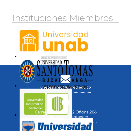
Instituciones Miembros
unetealared@unired.edu.co
Carrera 19 No. 35 - 02 Oficina 206
Bucaramanga, Santander