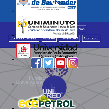
Inicio
¿Quiénes somos?
Servicios
Colabora UNIRED
Notired
UNIRADIO
Contacto