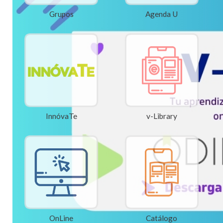
Grupos
Agenda U
InnóvaTe
v-Library
OnLine
Catálogo