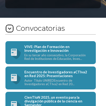
Convocatorias
VIVE: Plan de Formación en
Investigación e Innovación
En su tercer año consecutivo, la Corporación
Red de Instituciones de Educación, Inves...
Encuentro de Investigadores aCTIva2
en Red 2025: Presentaciones
Autor Título UNIREDEncuentro de
Investigadores aCTIva2 en Red 20...
CienTIoN 2025, un evento para la
divulgación pública de la ciencia en
Santander