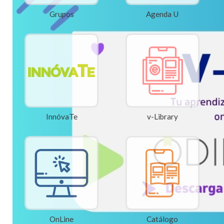
Grupos
Agenda U
InnóvaTe
v-Library
OnLine
Catálogo