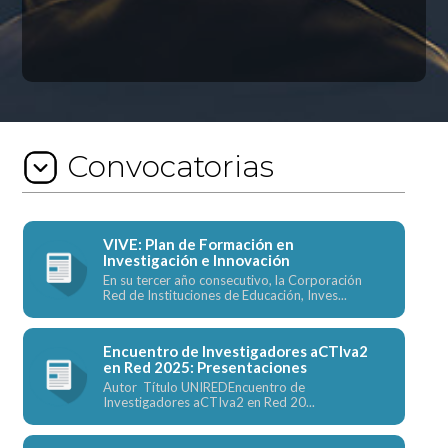
Convocatorias
VIVE: Plan de Formación en
Investigación e Innovación
En su tercer año consecutivo, la Corporación
Red de Instituciones de Educación, Inves...
Encuentro de Investigadores aCTIva2
en Red 2025: Presentaciones
Autor Título UNIREDEncuentro de
Investigadores aCTIva2 en Red 20...