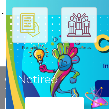
Préstamo
Convocatorias
Notired