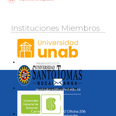
Instituciones Miembros
unetealared@unired.edu.co
Carrera 19 No. 35 - 02 Oficina 206
Bucaramanga, Santander