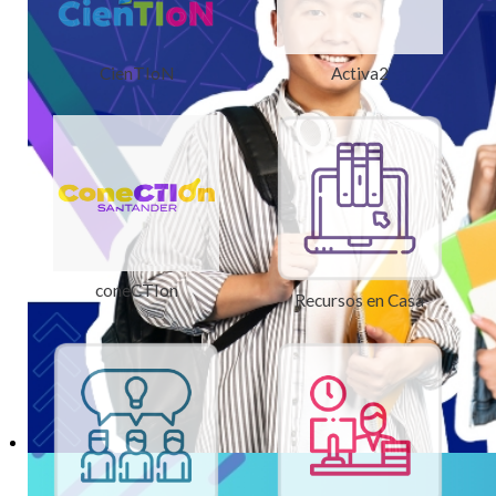
CienTIoN
Activa2
coneCTIon
Recursos en Casa