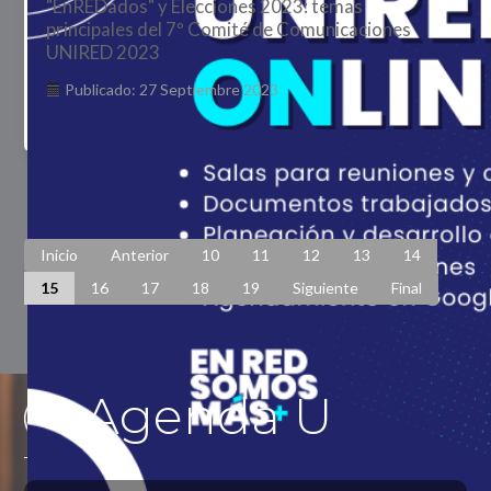
"EnREDados" y Elecciones 2023: temas
principales del 7º Comité de Comunicaciones
UNIRED 2023
Publicado: 27 Septiembre 2023
Página 15 de 448
Inicio
Anterior
10
11
12
13
14
15
16
17
18
19
Siguiente
Final
Agenda U
Previous
Previous
Next
Next