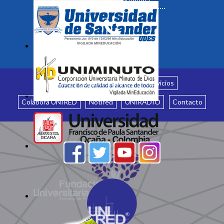
Inicio
¿Quiénes somos?
Servicios
Colabora UNIRED
Notired
UNIRADIO
Contacto