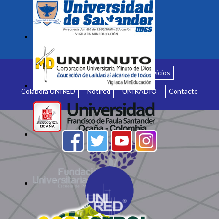
Inicio
¿Quiénes somos?
Servicios
Colabora UNIRED
Notired
UNIRADIO
Contacto