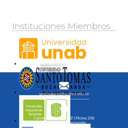
Instituciones Miembros
unetealared@unired.edu.co
Carrera 19 No. 35 - 02 Oficina 206
Bucaramanga, Santander