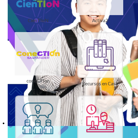
CienTIoN
Activa2
coneCTIon
Recursos en Casa