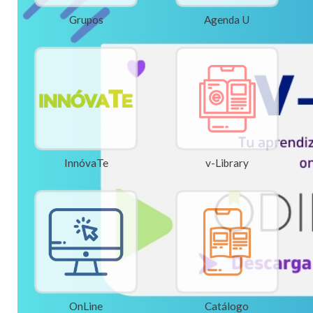
Grupos
Agenda U
InnóvaTe
v-Library
OnLine
Catálogo