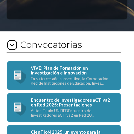
Convocatorias
VIVE: Plan de Formación en
Investigación e Innovación
En su tercer año consecutivo, la Corporación
Red de Instituciones de Educación, Inves...
Encuentro de Investigadores aCTIva2
en Red 2025: Presentaciones
Autor Título UNIREDEncuentro de
Investigadores aCTIva2 en Red 20...
CienTIoN 2025, un evento para la