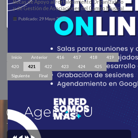
Becas de Apoyo al Fortalecimiento Organizativo
y de Gestión de Asociaciones del Campo Musical
Publicado: 29 Mayo 2020
Página 421 de 448
Inicio
Anterior
416
417
418
419
420
421
422
423
424
425
Siguiente
Final
Agenda U
Previous
Previous
Next
Next
Year
Month
Year
Month