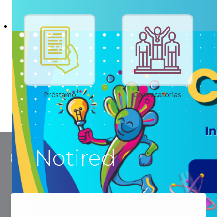
Préstamo
Convocatorias
Notired