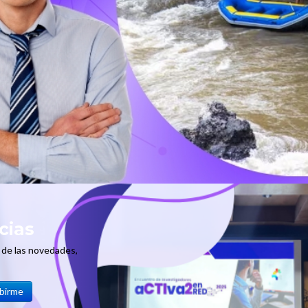
al
 mundo
cias
e de las novedades,