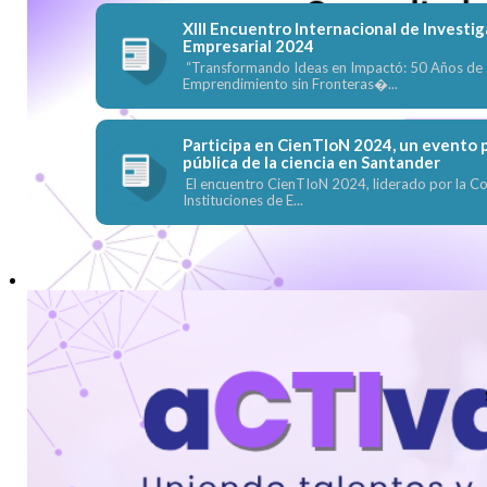
XIII Encuentro Internacional de Investig
Empresarial 2024
“Transformando Ideas en Impactó: 50 Años de I
Emprendimiento sin Fronteras�...
Participa en CienTIoN 2024, un evento p
pública de la ciencia en Santander
El encuentro CienTIoN 2024, liderado por la C
Instituciones de E...
Tweets by RedUNIRED
Propuestas financiables aCTIva2EnRed2025