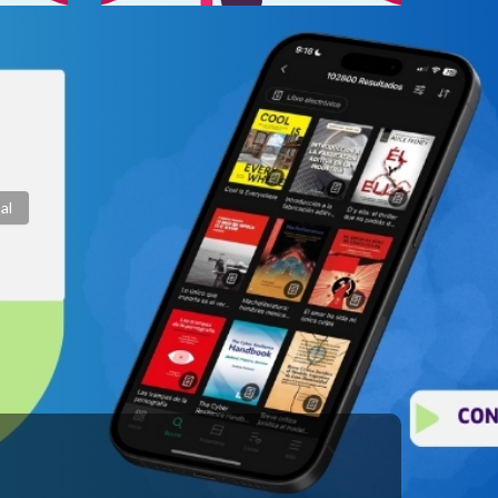
vela
Becas de Creación para
Artistas con Trayectoria
Intermedia
Publicado: 29 Mayo 2020
al
Página 422 de 448