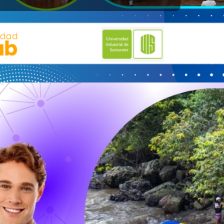
interés
 digitales UNIRED
ntes departamentales
tes nacionales