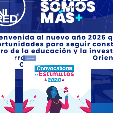
Convocatorias
OnLine
Catálogo
Préstamo