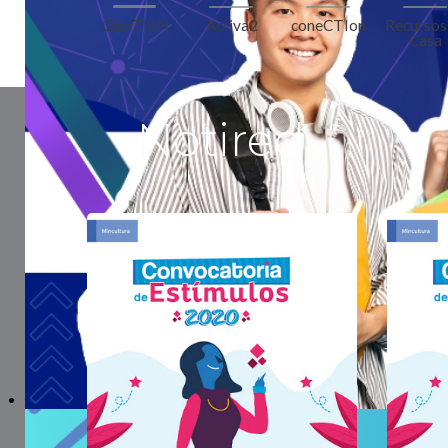
coneCTIon
Activa2
Recursos
CienTIoN
Casa
Notired
Bienvenida 2026