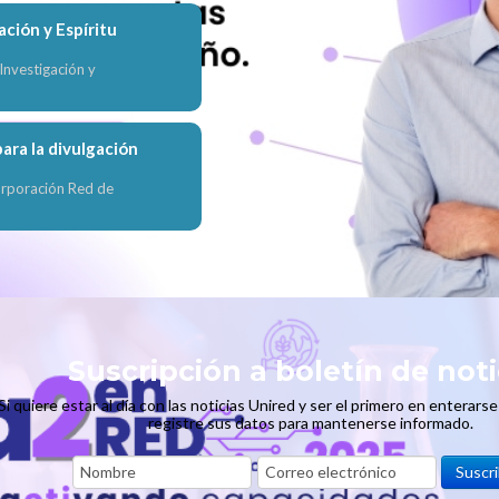
ación y Espíritu
Redes académicas region
nvestigación y
Redes académicas en el
Repositorios digitales
ara la divulgación
orporación Red de
Suscripción a boletín de noti
Si quiere estar al día con las noticias Unired y ser el primero en enterars
registre sus datos para mantenerse informado.