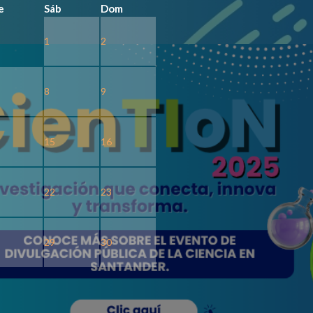
e
Sáb
Dom
1
2
8
9
15
16
22
23
29
30