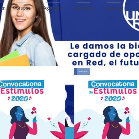
InnóvaTe
v-Library
 en
Grupos
Agenda U