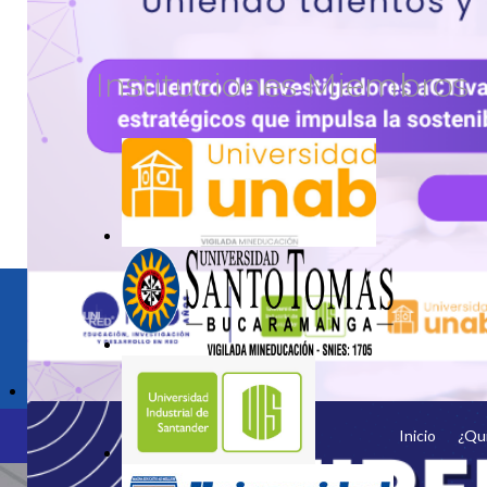
Instituciones Miembros
unetealared@unired.edu.co
ACTIVA2REVIEW
Inicio
¿Qu