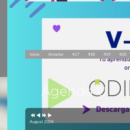
Premio Nacional de Música en
Beca 
Composición
Ideas
Publicado: 29 Mayo 2020
Pub
Inicio
Anterior
417
418
419
420
Agenda U
Previous
Previous
Next
Next
Year
Month
Year
Month
August 2026