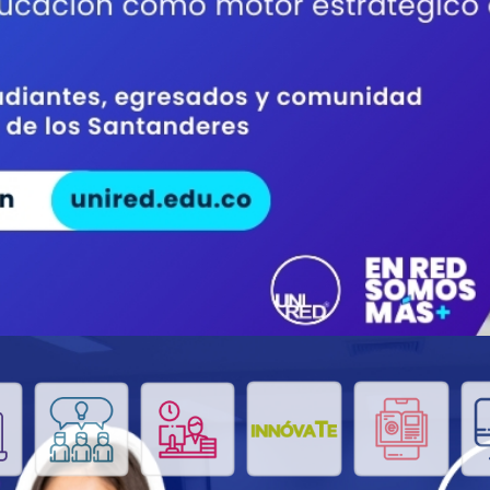
Divulgación
Agenda U
UNIRED online
UNIRED v-Library