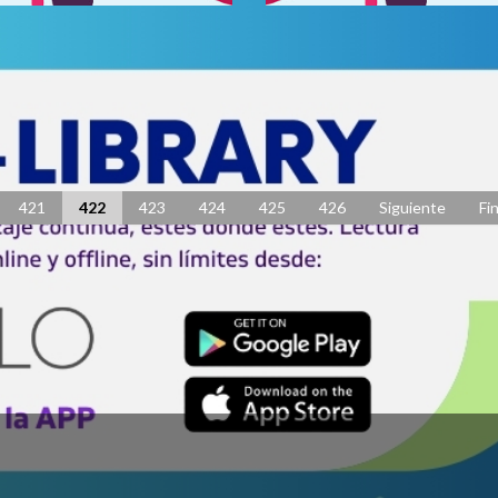
para la Formalización de
Premio Nacional para No
 de Negocio de la Música
Inédita
licado: 29 Mayo 2020
Publicado: 29 Mayo 2020
421
422
423
424
425
426
Siguiente
Fin