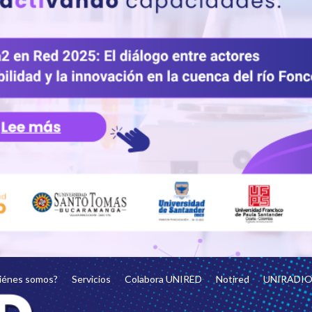
Carrera 19 No. 35 - 02 Oficina 206
Bucaramanga, Santander
iénes somos?
Servicios
Colabora UNIRED
Notired
UNIRADI