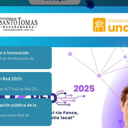
Enlaces de 
Acceso a bases de datos
ón e Innovación
d de Instituciones de
Bibliotecas digitales
n Red 2025:
Gobierno colombiano - E
es aCTIva2 en Red 20...
Gobierno colombiano - En
ación pública de la
Investigación
orporación Red de
Museos del mundo