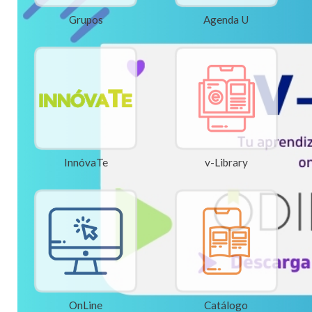
Grupos
Agenda U
InnóvaTe
v-Library
OnLine
Catálogo