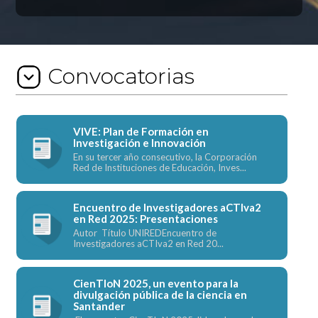
Convocatorias
VIVE: Plan de Formación en
Investigación e Innovación
En su tercer año consecutivo, la Corporación
Red de Instituciones de Educación, Inves...
Encuentro de Investigadores aCTIva2
en Red 2025: Presentaciones
Autor Título UNIREDEncuentro de
Investigadores aCTIva2 en Red 20...
CienTIoN 2025, un evento para la
divulgación pública de la ciencia en
Santander