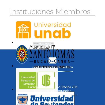
Instituciones Miembros
unetealared@unired.edu.co
Carrera 19 No. 35 - 02 Oficina 206
Bucaramanga, Santander