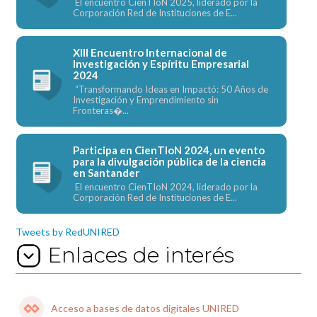
El encuentro CienTIoN 2025, liderado por la
Corporación Red de Instituciones de E...
XIII Encuentro Internacional de
Investigación y Espíritu Empresarial
2024
“Transformando Ideas en Impactó: 50 Años de
Investigación y Emprendimiento sin
Fronteras�...
Participa en CienTIoN 2024, un evento
para la divulgación pública de la ciencia
en Santander
El encuentro CienTIoN 2024, liderado por la
Corporación Red de Instituciones de E...
Tweets by RedUNIRED
Enlaces de interés
Acceso a bases de datos digitales UNIRED