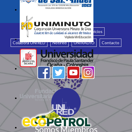
Inicio
¿Quiénes somos?
Servicios
Colabora UNIRED
Notired
UNIRADIO
Contacto
Somos Miembros