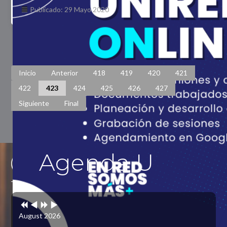
Publicado: 29 Mayo 2020
Página 423 de 448
Inicio
Anterior
418
419
420
421
422
423
424
425
426
427
Siguiente
Final
Agenda U
Previous
Previous
Next
Next
Year
Month
Year
Month
August 2026