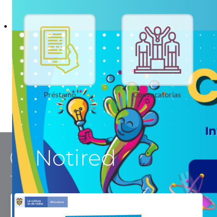
Préstamo
Convocatorias
Notired