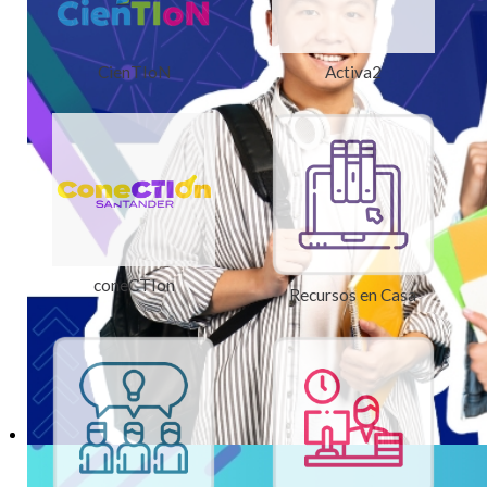
CienTIoN
Activa2
coneCTIon
Recursos en Casa