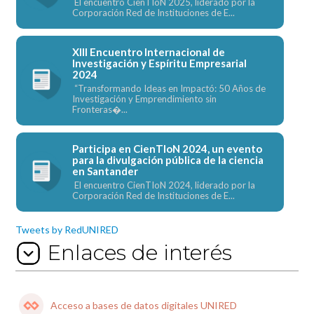
El encuentro CienTIoN 2025, liderado por la
Corporación Red de Instituciones de E...
XIII Encuentro Internacional de
Investigación y Espíritu Empresarial
2024
“Transformando Ideas en Impactó: 50 Años de
Investigación y Emprendimiento sin
Fronteras�...
Participa en CienTIoN 2024, un evento
para la divulgación pública de la ciencia
en Santander
El encuentro CienTIoN 2024, liderado por la
Corporación Red de Instituciones de E...
Tweets by RedUNIRED
Enlaces de interés
Acceso a bases de datos digitales UNIRED