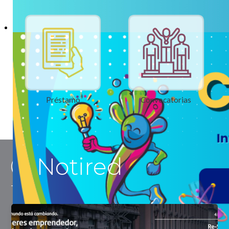
Préstamo
Convocatorias
Notired