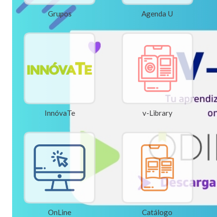
Grupos
Agenda U
InnóvaTe
v-Library
OnLine
Catálogo