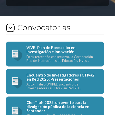
Convocatorias
VIVE: Plan de Formación en
Investigación e Innovación
En su tercer año consecutivo, la Corporación
Red de Instituciones de Educación, Inves...
Encuentro de Investigadores aCTIva2
en Red 2025: Presentaciones
Autor Título UNIREDEncuentro de
Investigadores aCTIva2 en Red 20...
CienTIoN 2025, un evento para la
divulgación pública de la ciencia en
Santander