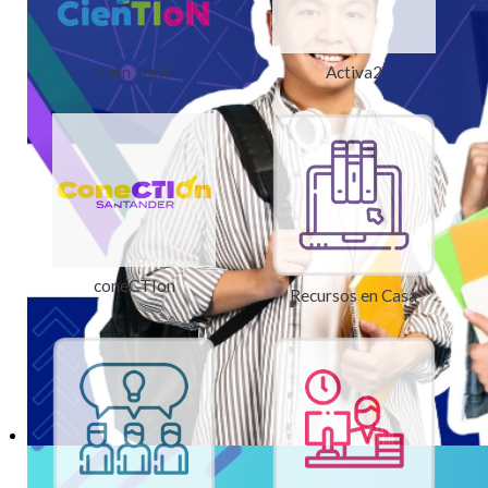
CienTIoN
Activa2
coneCTIon
Recursos en Casa