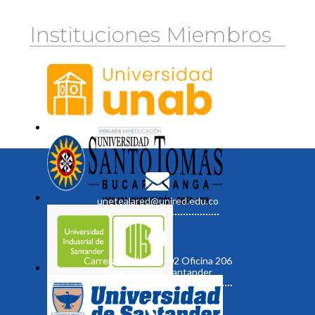
Instituciones Miembros
unetealared@unired.edu.co
Carrera 19 No. 35 - 02 Oficina 206
Bucaramanga, Santander