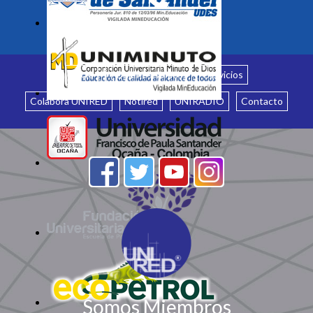
Inicio
¿Quiénes somos?
Servicios
Colabora UNIRED
Notired
UNIRADIO
Contacto
Somos Miembros