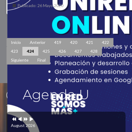
Publicado: 26 Mayo 2020
Página 424 de 448
Inicio
Anterior
419
420
421
422
423
424
425
426
427
428
Siguiente
Final
Agenda U
Previous
Previous
Next
Next
Year
Month
Year
Month
August 2026